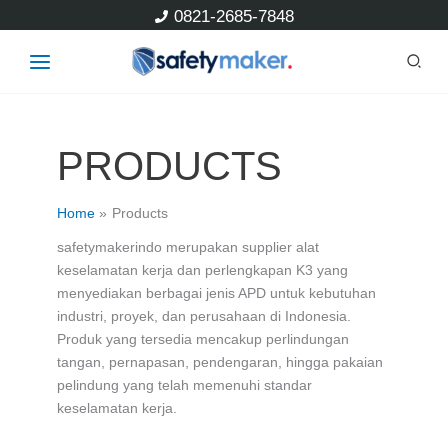
Skip
0821-2685-7848
to
content
PRODUCTS
Home
Products
safetymakerindo merupakan supplier alat
keselamatan kerja dan perlengkapan K3 yang
menyediakan berbagai jenis APD untuk kebutuhan
industri, proyek, dan perusahaan di Indonesia.
Produk yang tersedia mencakup perlindungan
tangan, pernapasan, pendengaran, hingga pakaian
pelindung yang telah memenuhi standar
keselamatan kerja.