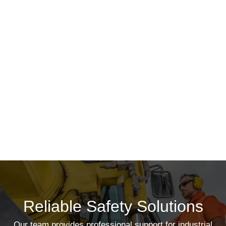
Rp
98.500
Rp
190.000
Command
Command
KKC1FN Knit
SKC4N A4
Foam Nitrile
NITRILE
Reliable Safety Solutions
Our team provides professional support for industrial